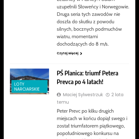
uzupełnili Słoweńcy i Norwegowie.
Druga seria tych zawodów nie
doszła do skutku z powodu
silnych, bocznych podmuchów
wiatru, momentami
dochodzących do 8 m/s.
Czytaj więcej
PŚ Planica: triumf Petera
Prevca po 4 latach!
LOTY
NARCIARSKIE
Maciej Sylwestrzuk
2 lata
temu
Peter Prevc po kilku drugich
miejscach w końcu dopiął swego i
został triumfatorem piątkowego,
popołudniowego konkursu na