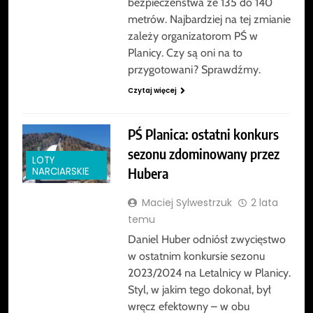
bezpieczeństwa ze 135 do 140
metrów. Najbardziej na tej zmianie
zależy organizatorom PŚ w
Planicy. Czy są oni na to
przygotowani? Sprawdźmy.
Czytaj więcej
PŚ Planica: ostatni konkurs
sezonu zdominowany przez
LOTY
Hubera
NARCIARSKIE
Maciej Sylwestrzuk
2 lata
temu
Daniel Huber odniósł zwycięstwo
w ostatnim konkursie sezonu
2023/2024 na Letalnicy w Planicy.
Styl, w jakim tego dokonał, był
wręcz efektowny – w obu