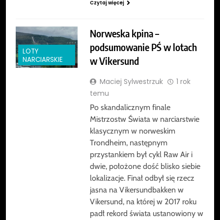
Czytaj więcej
Norweska kpina –
podsumowanie PŚ w lotach
LOTY
w Vikersund
NARCIARSKIE
Maciej Sylwestrzuk
1 rok
temu
Po skandalicznym finale
Mistrzostw Świata w narciarstwie
klasycznym w norweskim
Trondheim, następnym
przystankiem był cykl Raw Air i
dwie, położone dość blisko siebie
lokalizacje. Finał odbył się rzecz
jasna na Vikersundbakken w
Vikersund, na której w 2017 roku
padł rekord świata ustanowiony w