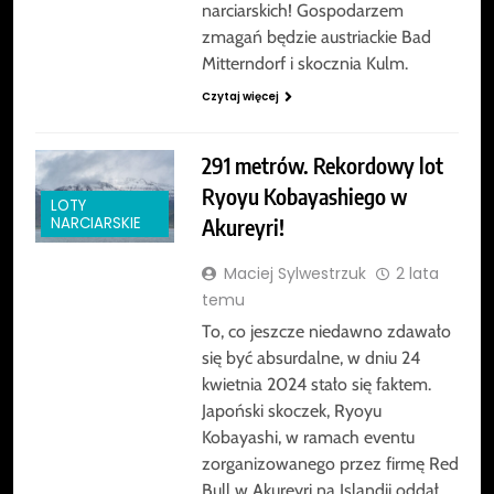
narciarskich! Gospodarzem
zmagań będzie austriackie Bad
Mitterndorf i skocznia Kulm.
Czytaj więcej
291 metrów. Rekordowy lot
Ryoyu Kobayashiego w
LOTY
Akureyri!
NARCIARSKIE
Maciej Sylwestrzuk
2 lata
temu
To, co jeszcze niedawno zdawało
się być absurdalne, w dniu 24
kwietnia 2024 stało się faktem.
Japoński skoczek, Ryoyu
Kobayashi, w ramach eventu
zorganizowanego przez firmę Red
Bull w Akureyri na Islandii oddał