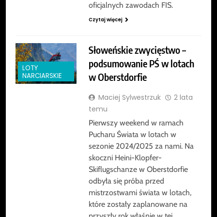
oficjalnych zawodach FIS.
Czytaj więcej
Słoweńskie zwycięstwo –
podsumowanie PŚ w lotach
LOTY
w Oberstdorfie
NARCIARSKIE
Maciej Sylwestrzuk
2 lata
temu
Pierwszy weekend w ramach
Pucharu Świata w lotach w
sezonie 2024/2025 za nami. Na
skoczni Heini-Klopfer-
Skiflugschanze w Oberstdorfie
odbyła się próba przed
mistrzostwami świata w lotach,
które zostały zaplanowane na
przyszły rok właśnie w tej