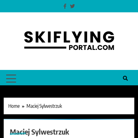
Skip
to
content
Skiflyingportal
o lotach narciarskich i nie tylko
MENU
Home
Maciej Sylwestrzuk
Maciej Sylwestrzuk