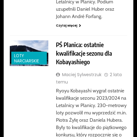
Letalnicy w Planicy. Podium
uzupełnili Daniel Huber oraz
Johann André Forfang.
Czytaj więcej
PŚ Planica: ostatnie
kwalifikacje sezonu dla
LOTY
Kobayashiego
NARCIARSKIE
Maciej Sylwestrzuk
2 lata
temu
Ryoyu Kobayashi wygrał ostatnie
kwalifikacje sezonu 2023/2024 na
Letalnicy w Planicy. 230-metrowy
loty pozwolił mu wyprzedzić m.in.
Piotra Żyłę oraz Daniela Hubera.
Były to kwalifikacje do piątkowego
konkursu, który rozpocznie się o