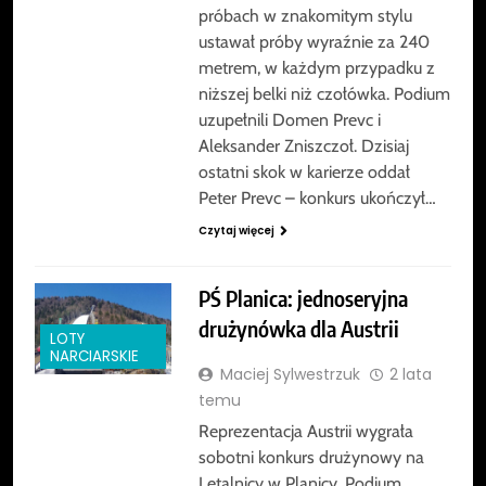
próbach w znakomitym stylu
ustawał próby wyraźnie za 240
metrem, w każdym przypadku z
niższej belki niż czołówka. Podium
uzupełnili Domen Prevc i
Aleksander Zniszczoł. Dzisiaj
ostatni skok w karierze oddał
Peter Prevc – konkurs ukończył…
Czytaj więcej
PŚ Planica: jednoseryjna
drużynówka dla Austrii
LOTY
NARCIARSKIE
Maciej Sylwestrzuk
2 lata
temu
Reprezentacja Austrii wygrała
sobotni konkurs drużynowy na
Letalnicy w Planicy. Podium